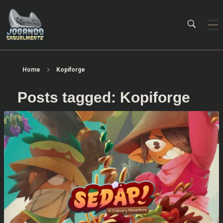
Jogando Casualmente
Conteúdo family friendly sobre games! Desde 2019 analisando jogos.
Home
Kopiforge
Posts tagged: Kopiforge