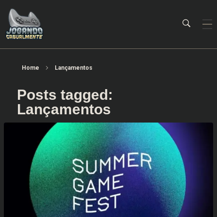
Jogando Casualmente
Conteúdo family friendly sobre games! Desde 2019 analisando jogos.
Home
Lançamentos
Posts tagged:
Lançamentos