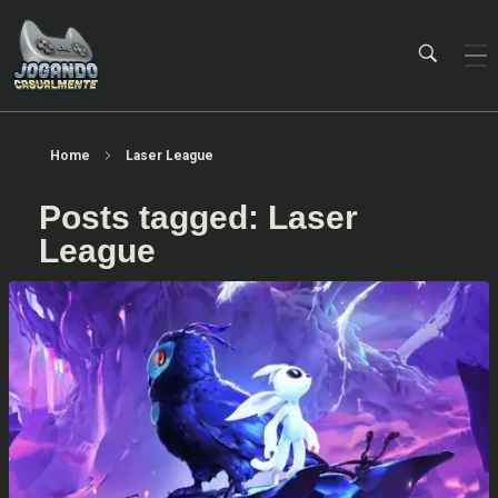
Jogando Casualmente
Conteúdo family friendly sobre games! Desde 2019 analisando jogos.
Home
Laser League
Posts tagged: Laser
League