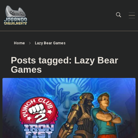
Jogando Casualmente
Conteúdo family friendly sobre games! Desde 2019 analisando jogos.
Home
Lazy Bear Games
Posts tagged: Lazy Bear
Games