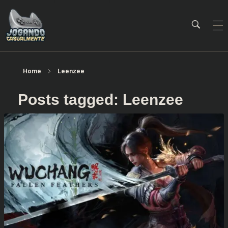
Jogando Casualmente
Conteúdo family friendly sobre games! Desde 2019 analisando jogos.
Home
Leenzee
Posts tagged: Leenzee