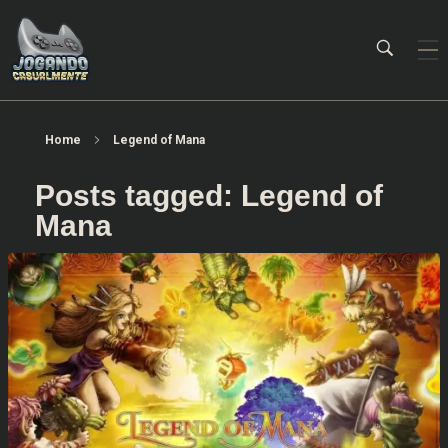
Jogando Casualmente
Conteúdo family friendly sobre games! Desde 2019 analisando jogos.
Home
Legend of Mana
Posts tagged: Legend of
Mana