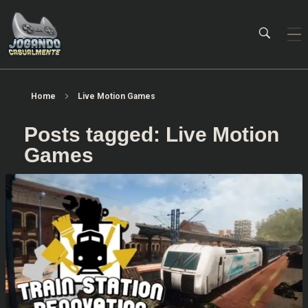
Jogando Casualmente
Conteúdo family friendly sobre games! Desde 2019 analisando jogos.
Home
Live Motion Games
Posts tagged: Live Motion
Games