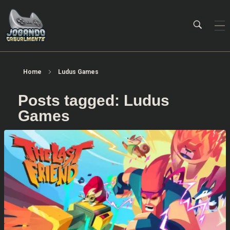
Jogando Casualmente
Conteúdo family friendly sobre games! Desde 2019 analisando jogos.
Home
Ludus Games
Posts tagged: Ludus
Games