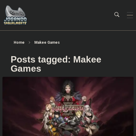
Jogando Casualmente
Conteúdo family friendly sobre games! Desde 2019 analisando jogos.
Home
Makee Games
Posts tagged: Makee
Games