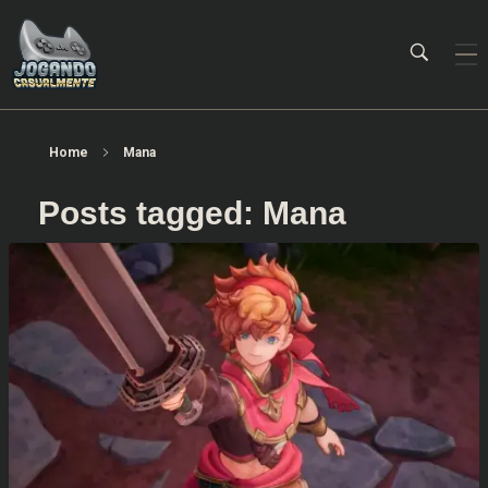
Jogando Casualmente
Conteúdo family friendly sobre games! Desde 2019 analisando jogos.
Home
Mana
Posts tagged: Mana