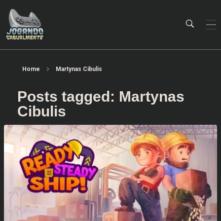
Jogando Casualmente
Conteúdo family friendly sobre games! Desde 2019 analisando jogos.
Home
Martynas Cibulis
Posts tagged: Martynas
Cibulis