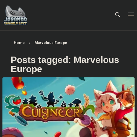
Jogando Casualmente
Conteúdo family friendly sobre games! Desde 2019 analisando jogos.
Home
Marvelous Europe
Posts tagged: Marvelous
Europe