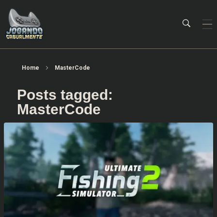
Jogando Casualmente
Conteúdo family friendly sobre games! Desde 2019 analisando jogos.
Home
MasterCode
Posts tagged:
MasterCode