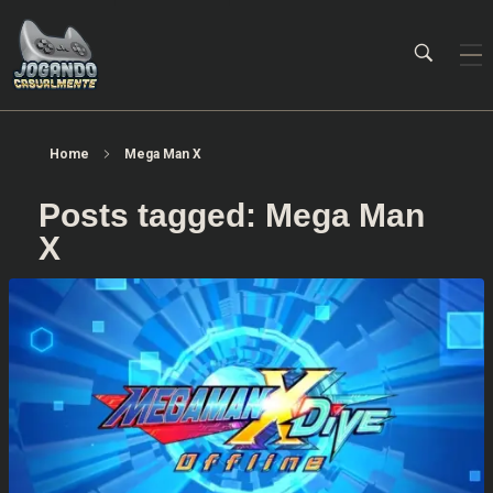
Jogando Casualmente
Conteúdo family friendly sobre games! Desde 2019 analisando jogos.
Home
Mega Man X
Posts tagged: Mega Man
X