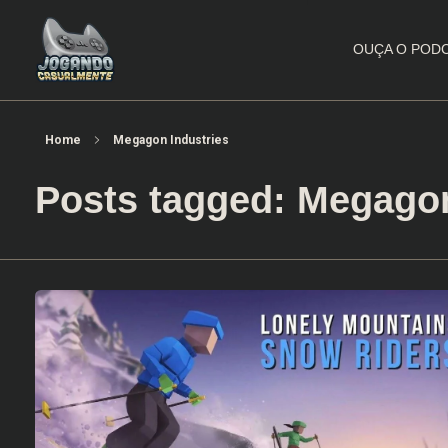
OUÇA O POD
Jogando Casualmente
Conteúdo family friendly sobre games! Desde 2019 analisando jogos.
Home
Megagon Industries
Posts tagged: Megagon