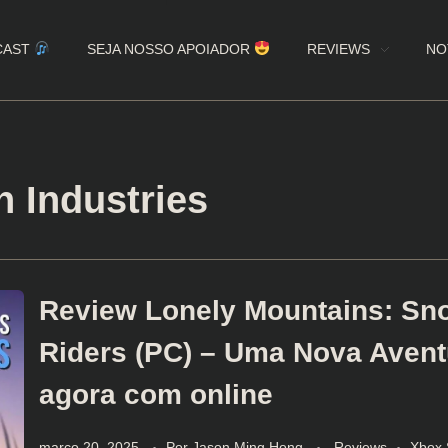
CAST
SEJA NOSSO APOIADOR
REVIEWS
NO
 Industries
Review Lonely Mountains: Sn
Riders (PC) – Uma Nova Avent
agora com online
março 20, 2025
Por
Jason Ming Hong
Reviews
Xbox 