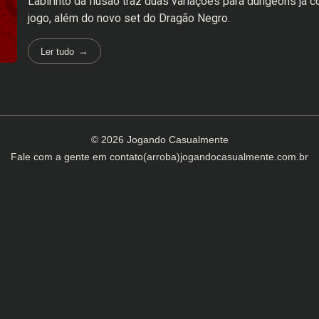
Labirinto da Ilusão traz duas variações para dungeons já 
jogo, além do novo set do Dragão Negro.
Ler tudo
© 2026 Jogando Casualmente
Fale com a gente em
contato(arroba)jogandocasualmente.com.br