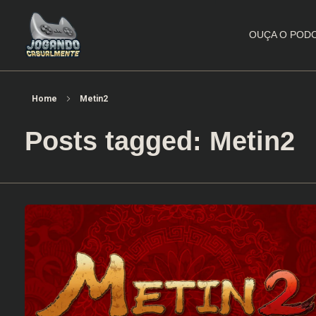
OUÇA O POD
Jogando Casualmente
Conteúdo family friendly sobre games! Desde 2019 analisando jogos.
Home
Metin2
Posts tagged: Metin2