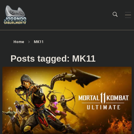
Jogando Casualmente
Conteúdo family friendly sobre games! Desde 2019 analisando jogos.
Home
MK11
Posts tagged: MK11