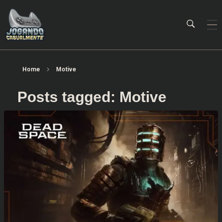
Jogando Casualmente
Conteúdo family friendly sobre games! Desde 2019 analisando jogos.
Home
Motive
Posts tagged: Motive