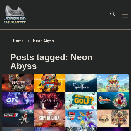
Jogando Casualmente
Conteúdo family friendly sobre games! Desde 2019 analisando jogos.
Home
Neon Abyss
Posts tagged: Neon
Abyss