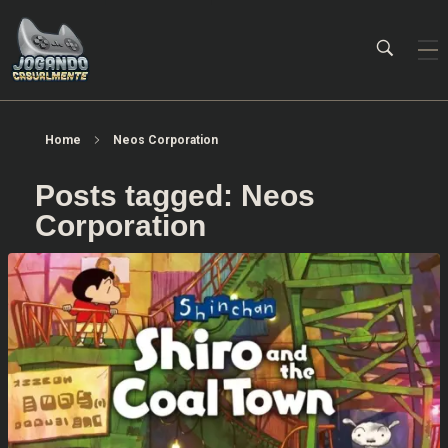
Jogando Casualmente
Conteúdo family friendly sobre games! Desde 2019 analisando jogos.
Home
Neos Corporation
Posts tagged: Neos
Corporation