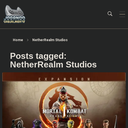
Jogando Casualmente
Conteúdo family friendly sobre games! Desde 2019 analisando jogos.
Home
NetherRealm Studios
Posts tagged:
NetherRealm Studios