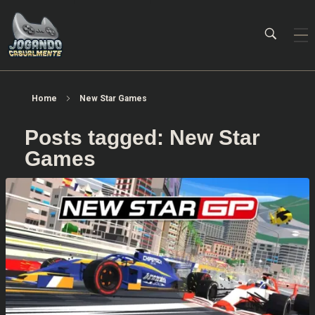
Jogando Casualmente
Conteúdo family friendly sobre games! Desde 2019 analisando jogos.
Home
New Star Games
Posts tagged: New Star
Games