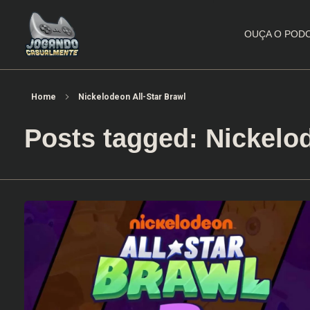
OUÇA O POD
Jogando Casualmente
Conteúdo family friendly sobre games! Desde 2019 analisando jogos.
Home
Nickelodeon All-Star Brawl
Posts tagged: Nickelod