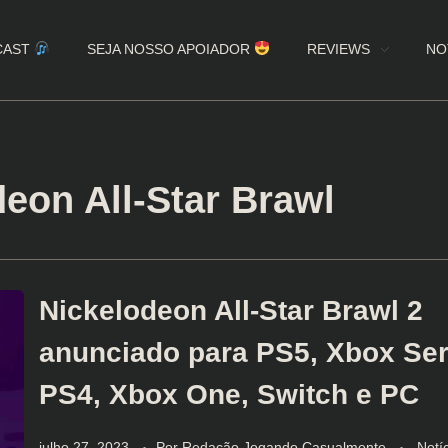
CAST
SEJA NOSSO APOIADOR
REVIEWS
NO
eon All-Star Brawl
Nickelodeon All-Star Brawl 2
anunciado para PS5, Xbox Ser
PS4, Xbox One, Switch e PC
julho 27, 2023
Por
Redação Jogando Casualmente
Notí