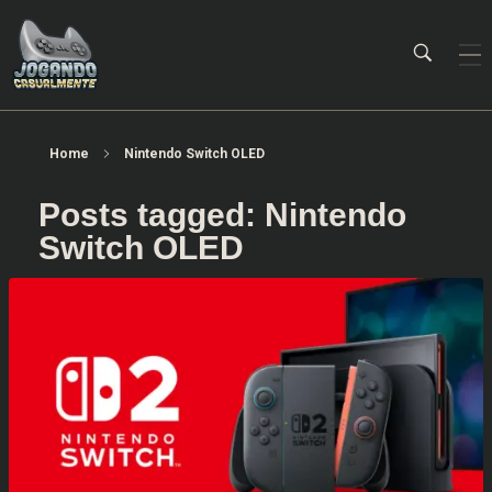
Jogando Casualmente
Conteúdo family friendly sobre games! Desde 2019 analisando jogos.
Home
Nintendo Switch OLED
Posts tagged: Nintendo
Switch OLED