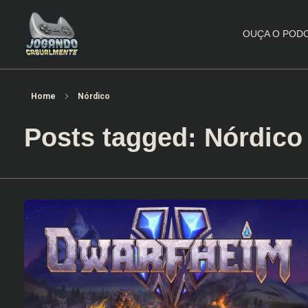
OUÇA O POD
Jogando Casualmente
Conteúdo family friendly sobre games! Desde 2019 analisando jogos.
Home
Nórdico
Posts tagged: Nórdico