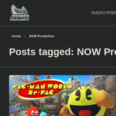
OUÇA O POD
Jogando Casualmente
Conteúdo family friendly sobre games! Desde 2019 analisando jogos.
Home
NOW Production
Posts tagged: NOW Pr