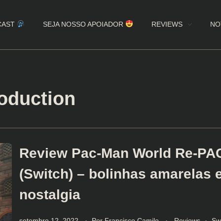
CAST
SEJA NOSSO APOIADOR
REVIEWS
NO
oduction
Review Pac-Man World Re-PA
(Switch) – bolinhas amarelas 
nostalgia
setembro 12, 2022
Por
Francisco Camilo
Reviews
Sw