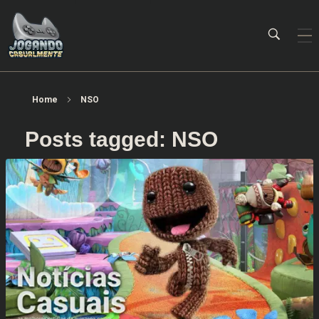
Jogando Casualmente
Conteúdo family friendly sobre games! Desde 2019 analisando jogos.
Home
NSO
Posts tagged: NSO