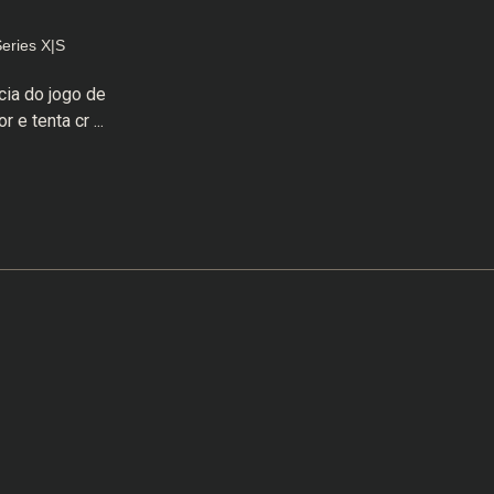
eries X|S
cia do jogo de
e tenta cr ...