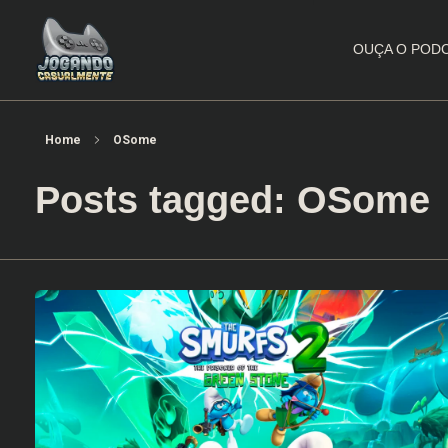
OUÇA O POD
Jogando Casualmente
Conteúdo family friendly sobre games! Desde 2019 analisando jogos.
Home
OSome
Posts tagged: OSome