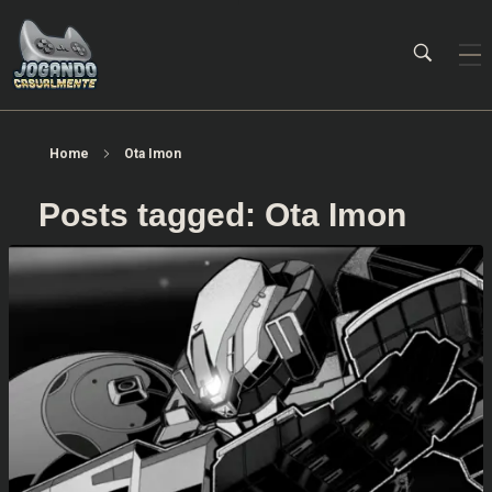
Jogando Casualmente
Conteúdo family friendly sobre games! Desde 2019 analisando jogos.
Home
Ota Imon
Posts tagged: Ota Imon