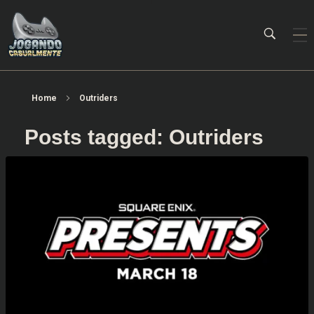
Jogando Casualmente
Conteúdo family friendly sobre games! Desde 2019 analisando jogos.
Home
Outriders
Posts tagged: Outriders