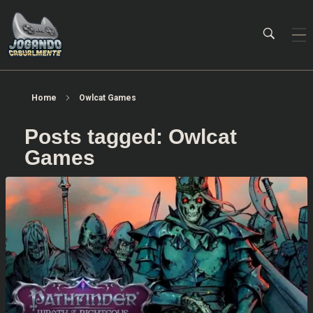
Jogando Casualmente
Conteúdo family friendly sobre games! Desde 2019 analisando jogos.
Home
Owlcat Games
Posts tagged: Owlcat
Games