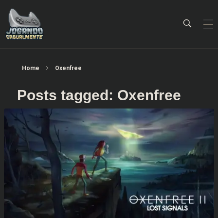
Jogando Casualmente
Conteúdo family friendly sobre games! Desde 2019 analisando jogos.
Home
Oxenfree
Posts tagged: Oxenfree