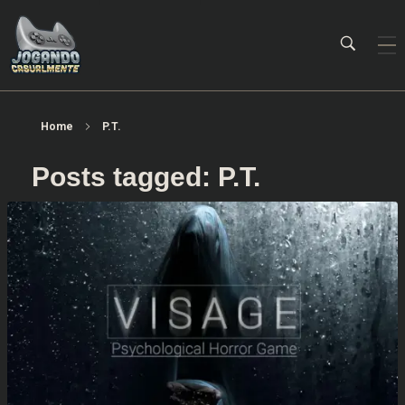
Jogando Casualmente
Conteúdo family friendly sobre games! Desde 2019 analisando jogos.
Home
P.T.
Posts tagged: P.T.