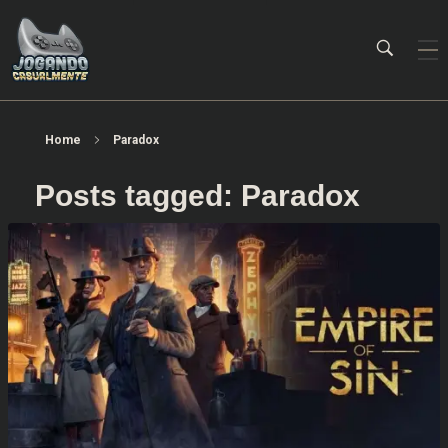
Jogando Casualmente
Conteúdo family friendly sobre games! Desde 2019 analisando jogos.
Home
Paradox
Posts tagged: Paradox