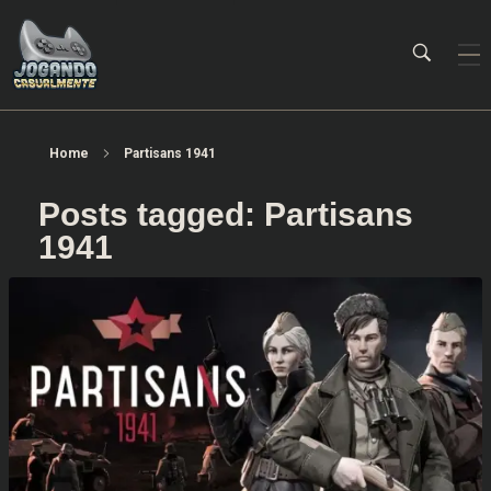
Jogando Casualmente
Conteúdo family friendly sobre games! Desde 2019 analisando jogos.
Home
Partisans 1941
Posts tagged: Partisans
1941