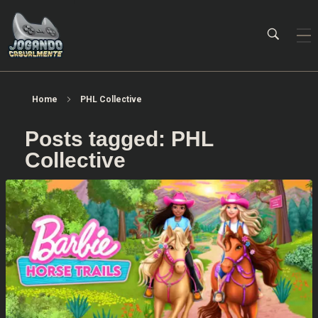
Jogando Casualmente
Conteúdo family friendly sobre games! Desde 2019 analisando jogos.
Home
PHL Collective
Posts tagged: PHL
Collective