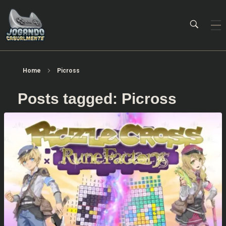
Jogando Casualmente
Conteúdo family friendly sobre games! Desde 2019 analisando jogos.
Home
Picross
Posts tagged: Picross