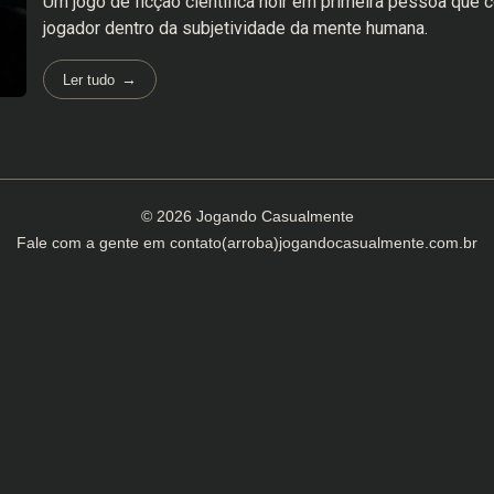
Um jogo de ficção científica noir em primeira pessoa que 
jogador dentro da subjetividade da mente humana.
Ler tudo
© 2026 Jogando Casualmente
Fale com a gente em
contato(arroba)jogandocasualmente.com.br