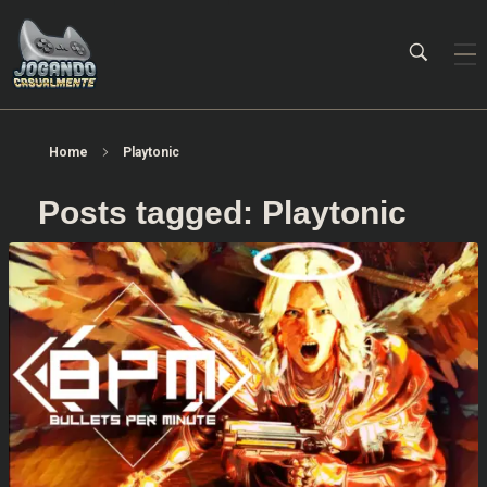
Jogando Casualmente
Conteúdo family friendly sobre games! Desde 2019 analisando jogos.
Home
Playtonic
Posts tagged: Playtonic