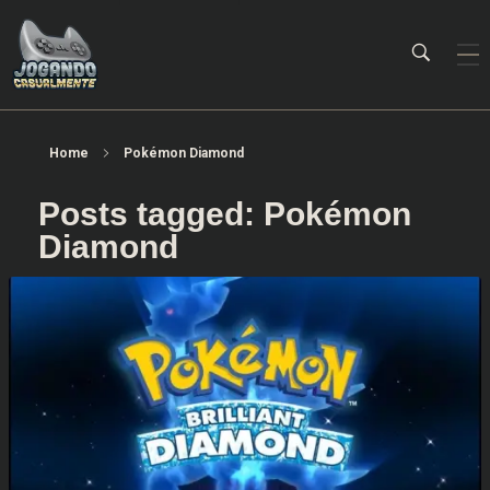
Jogando Casualmente
Conteúdo family friendly sobre games! Desde 2019 analisando jogos.
Home
Pokémon Diamond
Posts tagged: Pokémon
Diamond