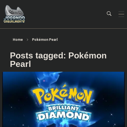
Jogando Casualmente
Conteúdo family friendly sobre games! Desde 2019 analisando jogos.
Home
Pokémon Pearl
Posts tagged: Pokémon
Pearl