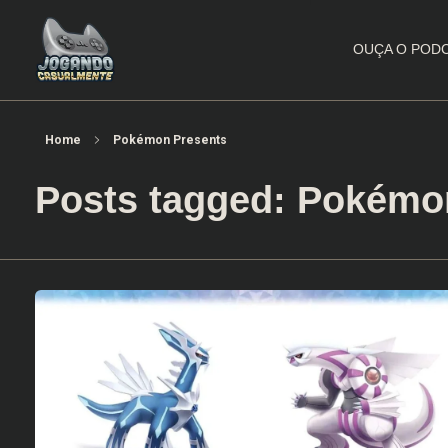
OUÇA O POD
Jogando Casualmente
Conteúdo family friendly sobre games! Desde 2019 analisando jogos.
Home
Pokémon Presents
Posts tagged: Pokémo