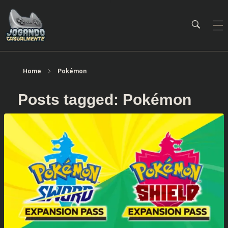
Jogando Casualmente
Conteúdo family friendly sobre games! Desde 2019 analisando jogos.
Home
Pokémon
Posts tagged: Pokémon