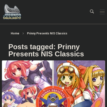
Jogando Casualmente
Conteúdo family friendly sobre games! Desde 2019 analisando jogos.
Home
Prinny Presents NIS Classics
Posts tagged: Prinny
Presents NIS Classics