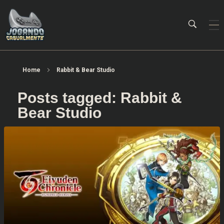
Jogando Casualmente
Conteúdo family friendly sobre games! Desde 2019 analisando jogos.
Home
Rabbit & Bear Studio
Posts tagged: Rabbit &
Bear Studio