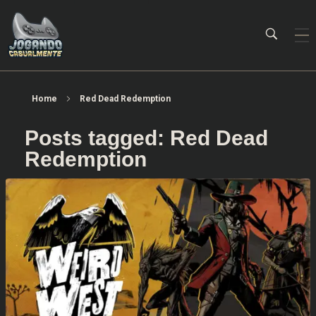
Jogando Casualmente
Conteúdo family friendly sobre games! Desde 2019 analisando jogos.
Home
Red Dead Redemption
Posts tagged: Red Dead
Redemption