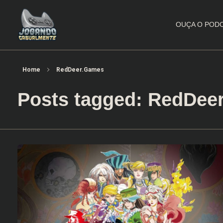
OUÇA O POD
Jogando Casualmente
Conteúdo family friendly sobre games! Desde 2019 analisando jogos.
Home
RedDeer.Games
Posts tagged: RedDee