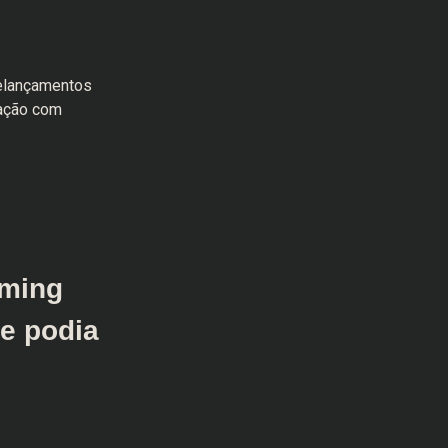
elançamentos
lação com
rming
ue podia