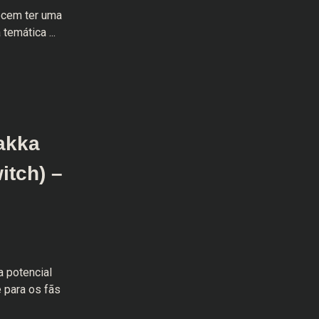
ecem ter uma
temática ...
akka
itch) –
 potencial
 para os fãs