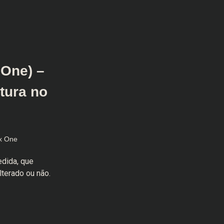
One) –
tura no
x One
edida, que
terado ou não.