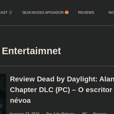
CAST
SEJA NOSSO APOIADOR
REVIEWS
NO
 Entertaimnet
Review Dead by Daylight: Ala
Chapter DLC (PC) – O escritor
névoa
fevereiro 23, 2024
Por
Julio Pinheiro
PC
Reviews