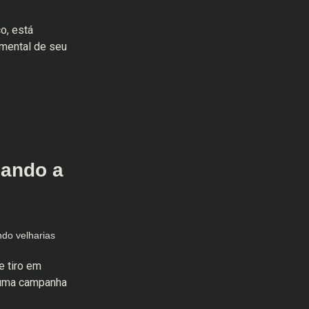
o, está
mental de seu
uando a
ndo velharias
e tiro em
: uma campanha