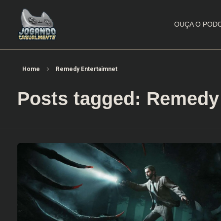
OUÇA O POD
Jogando Casualmente
Conteúdo family friendly sobre games! Desde 2019 analisando jogos.
Home
Remedy Entertaimnet
Posts tagged: Remedy