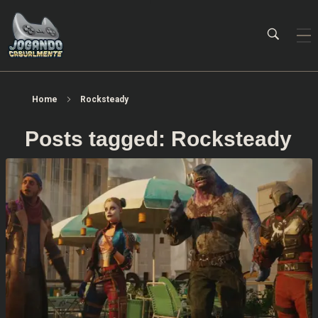
Jogando Casualmente
Conteúdo family friendly sobre games! Desde 2019 analisando jogos.
Home
Rocksteady
Posts tagged: Rocksteady