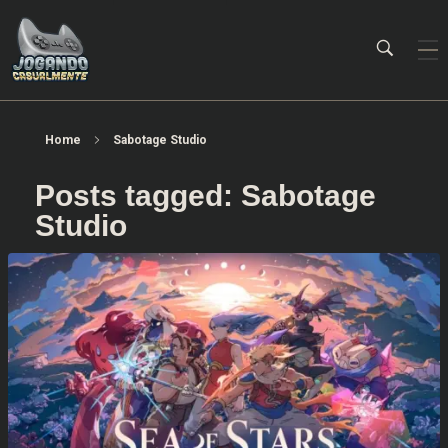
Jogando Casualmente
Conteúdo family friendly sobre games! Desde 2019 analisando jogos.
Home
Sabotage Studio
Posts tagged: Sabotage
Studio